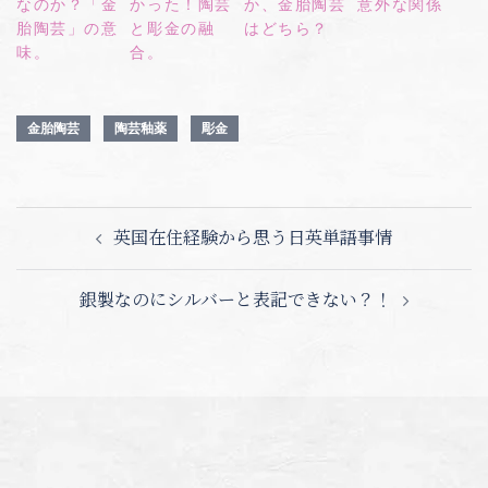
なのか？「金
かった！陶芸
か、金胎陶芸
意外な関係
胎陶芸」の意
と彫金の融
はどちら？
味。
合。
金胎陶芸
陶芸釉薬
彫金
投
英国在住経験から思う日英単語事情
稿
銀製なのにシルバーと表記できない？！
ナ
ビ
ゲ
ー