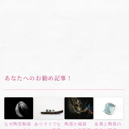
あなたへのお勧め記事！
なぜ陶芸釉薬
ありそうでな
陶器か磁器
金属と陶器の