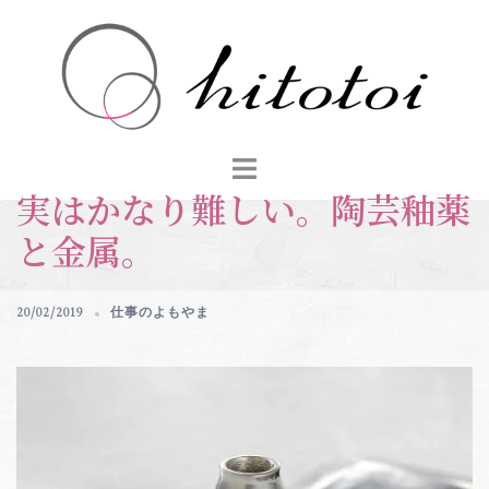
コ
ン
テ
ン
ツ
へ
ス
実はかなり難しい。陶芸釉薬
キ
ッ
と金属。
プ
20/02/2019
仕事のよもやま