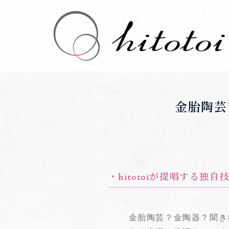
金胎陶芸
・hitotoiが提唱する
金胎陶芸？金陶器？聞きな