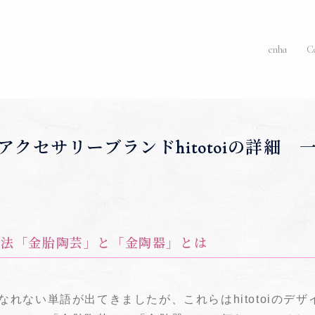
enha
Co
アクセサリーブランドhitotoiの詳細 
独自技法「金胎陶芸」と「金陶器」とは
れない単語が出てきましたが、これらはhitotoiのデ