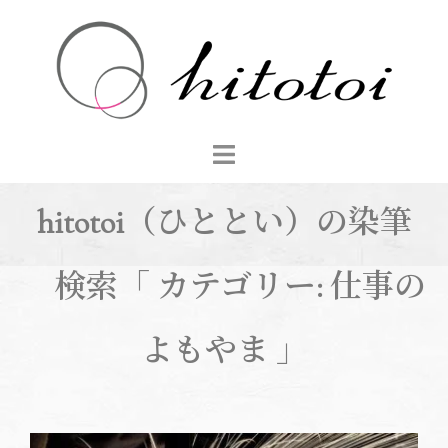
コ
ン
テ
ン
ツ
へ
ス
キ
hitotoi（ひととい）の染筆
ッ
プ
検索「 カテゴリー:
仕事の
よもやま
」