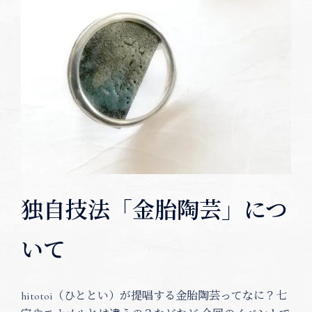
独自技法「金胎陶芸」につ
いて
hitotoi（ひととい）が提唱する金胎陶芸ってなに？七