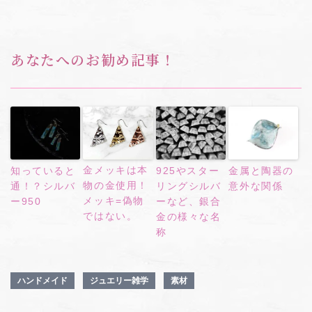
あなたへのお勧め記事！
知っていると
925やスター
金属と陶器の
金メッキは本
通！？シルバ
リングシルバ
意外な関係
物の金使用！
ー950
ーなど、銀合
メッキ=偽物
金の様々な名
ではない。
称
ハンドメイド
ジュエリー雑学
素材