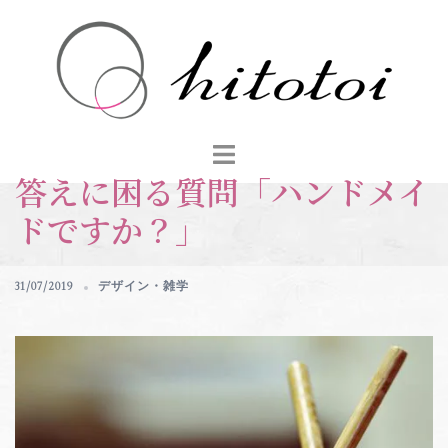
コ
ン
テ
ン
ツ
へ
ス
答えに困る質問「ハンドメイ
キ
ッ
ドですか？」
プ
31/07/2019
デザイン・雑学